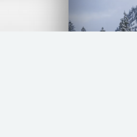
Schneefräse
READ MORE