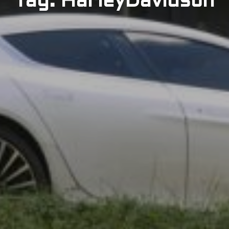
Tag: HarleyDavidson