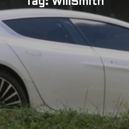
Tag: WillSmith