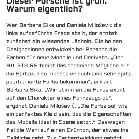
Dieser Porsche ist grün.
Warum eigentlich?
Wer Barbara Sika und Daniela Milošević die
links aufgeführte Frage stellt, der erntet
zunächst ein wissendes Lächeln. Die beiden
Designerinnen entwickeln bei Porsche die
Farben für neue Modelle und Derivate. „Der
911 GT3 RS treibt das technisch Mögliche auf
die Spitze, also musste er auch eine sehr spitz
positionierte Farbe bekommen“, erklärt
Barbara Sika. „Wir stimmen die Farbe exakt
auf den Charakter eines Fahrzeugs ab“,
ergänzt Daniela Milošević. „Die Farbe soll wie
ein perfektes Kleid sein, das die Eigenschaften
des Modells ideal in Szene setzt.“ Deswegen
fiel die Wahl auf einen Grünton, der etwas ins
Gelbliche geht. Zur Farbentwicklung gehört