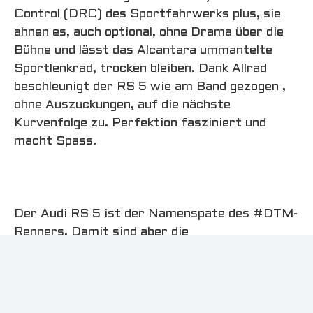
Control (DRC) des Sportfahrwerks plus, sie
ahnen es, auch optional, ohne Drama über die
Bühne und lässt das Alcantara ummantelte
Sportlenkrad, trocken bleiben. Dank Allrad
beschleunigt der RS 5 wie am Band gezogen ,
ohne Auszuckungen, auf die nächste
Kurvenfolge zu. Perfektion fasziniert und
macht Spass.
Der Audi RS 5 ist der Namenspate des #DTM-
Renners. Damit sind aber die
Gemeinsamkeiten bis auf die Silhouette der
Karosserie allerdings auch schon erschöpft.
Der DTM-Renner ist ein reiner Renn-Prototyp
mit Carbon-Monocoque, Hinterradantrieb, und