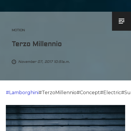
MOTION
Terzo Millennio
November 07, 2017 10:51a.m.
#
Lamborghini
#TerzoMillennio#Concept#Electric#