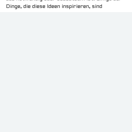
Dinge, die diese Ideen inspirieren, sind
Kunstwerke, fertige Objekte, Zauberei, der
Wunsch, Dinge mit seinen Händen zu machen
oder einfach das Bedürfnis, zu spielen und
Spaß mit Licht zu haben.
A story of lamps