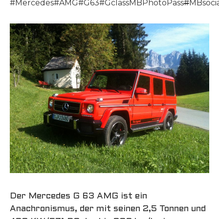
#Mercedes#AMG#G63#GclassMBPhotoPass
#
MBsocia
Der Mercedes G 63 AMG ist ein
Anachronismus, der mit seinen 2,5 Tonnen und