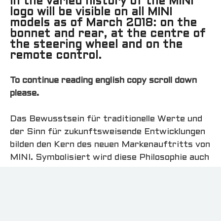
in the varied history of the MINI
logo will be visible on all MINI
models as of March 2018: on the
bonnet and rear, at the centre of
the steering wheel and on the
remote control.
To continue reading english copy scroll down
please.
Das Bewusstsein für traditionelle Werte und
der Sinn für zukunftsweisende Entwicklungen
bilden den Kern des neuen Markenauftritts von
MINI. Symbolisiert wird diese Philosophie auch
im visuellen Erscheinungsbild der britischen
Premium-Marke, dessen maßgebliches Element
das MINI Markenlogo ist. Die aktuelle
Interpretation des weltweit bekannten Logos