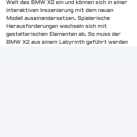
Welt des BMW X2 ein und können sich in einer
interaktiven Inszenierung mit dem neuen
Modell auseinandersetzen. Spielerische
Herausforderungen wechseln sich mit
gestalterischen Elementen ab. So muss der
BMW X2 aus einem Labyrinth geführt werden
oder kann in einem Farbpool umlackiert
werden. Dabei greift die BMW X2 Holo
Experience Elemente der Kampagne wieder auf
und sorgt für einen hohen
Wiedererkennungswert. Am Ende entsteht ein
holografisches Selfie für die eigenen Social
Media Kanäle. Interessenten können den BMW
X2 im Anschluss bei einer Probefahrt erleben.